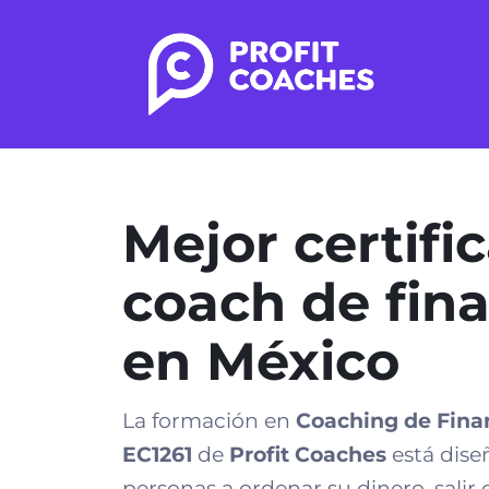
Mejor certifi
coach de fin
en México
La formación en
Coaching de Fina
EC1261
de
Profit Coaches
está dise
personas a ordenar su dinero, salir 